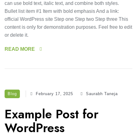
can use bold text, italic text, and combine both styles.
Bullet list item #1 Item with bold emphasis And a link:
official WordPress site Step one Step two Step three This
content is only for demonstration purposes. Feel free to edit
or delete it.
READ MORE
Blog
February 17, 2025
Saurabh Taneja
Example Post for
WordPress