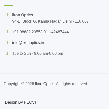
Ikon Optics
94-E, Block G, Kamla Nagar, Delhi - 110 007
+91 98682 20558 011-42487444
info@ikonoptics.in
Tue to Sun - 9:00 am-8:00 pm
Copyright © 2026
Ikon Optics
. All rights reserved
Design By PEQVI