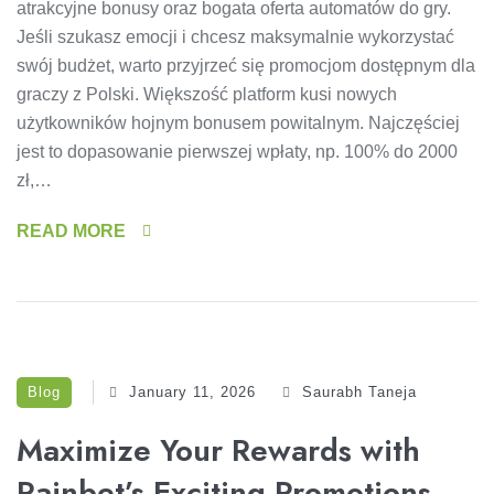
atrakcyjne bonusy oraz bogata oferta automatów do gry.
Jeśli szukasz emocji i chcesz maksymalnie wykorzystać
swój budżet, warto przyjrzeć się promocjom dostępnym dla
graczy z Polski. Większość platform kusi nowych
użytkowników hojnym bonusem powitalnym. Najczęściej
jest to dopasowanie pierwszej wpłaty, np. 100% do 2000
zł,…
READ MORE
Blog
January 11, 2026
Saurabh Taneja
Maximize Your Rewards with
Rainbet’s Exciting Promotions