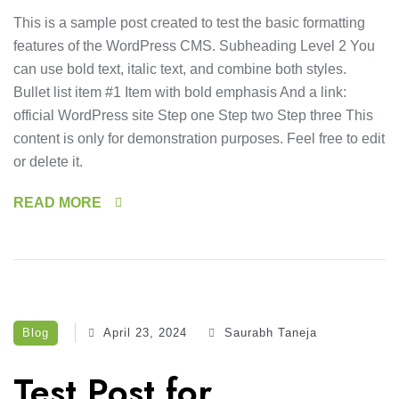
This is a sample post created to test the basic formatting
features of the WordPress CMS. Subheading Level 2 You
can use bold text, italic text, and combine both styles.
Bullet list item #1 Item with bold emphasis And a link:
official WordPress site Step one Step two Step three This
content is only for demonstration purposes. Feel free to edit
or delete it.
READ MORE
Blog
April 23, 2024
Saurabh Taneja
Test Post for