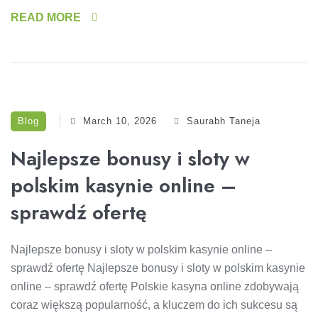
READ MORE
Blog
March 10, 2026
Saurabh Taneja
Najlepsze bonusy i sloty w
polskim kasynie online –
sprawdź ofertę
Najlepsze bonusy i sloty w polskim kasynie online –
sprawdź ofertę Najlepsze bonusy i sloty w polskim kasynie
online – sprawdź ofertę Polskie kasyna online zdobywają
coraz większą popularność, a kluczem do ich sukcesu są