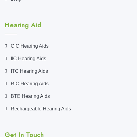
Hearing Aid
CIC Hearing Aids
IIC Hearing Aids
ITC Hearing Aids
RIC Hearing Aids
BTE Hearing Aids
Rechargeable Hearing Aids
Get In Touch