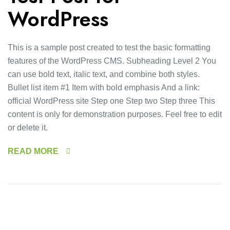
WordPress
This is a sample post created to test the basic formatting
features of the WordPress CMS. Subheading Level 2 You
can use bold text, italic text, and combine both styles.
Bullet list item #1 Item with bold emphasis And a link:
official WordPress site Step one Step two Step three This
content is only for demonstration purposes. Feel free to edit
or delete it.
READ MORE