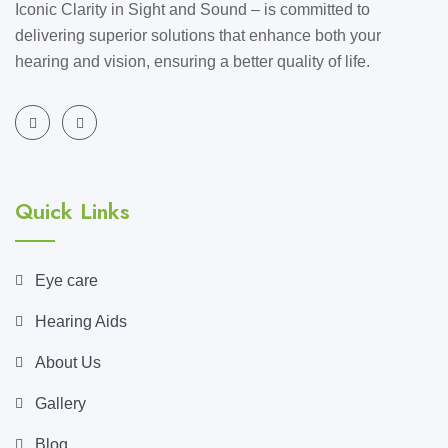
Iconic Clarity in Sight and Sound – is committed to
delivering superior solutions that enhance both your
hearing and vision, ensuring a better quality of life.
Quick Links
Eye care
Hearing Aids
About Us
Gallery
Blog