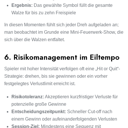
Ergebnis:
Das gewählte Symbol füllt die gesamte
Walze für bis zu zehn Freispiele
In diesen Momenten fühlt sich jeder Dreh aufgeladen an;
man beobachtet im Grunde eine Mini-Feuerwerk-Show, die
sich über die Walzen entfaltet.
6. Risikomanagement im Eiltempo
Spieler mit hoher Intensität verfolgen oft eine „Hit or Quit“-
Strategie: drehen, bis sie gewinnen oder ein vorher
festgelegtes Verlustlimit erreicht ist.
Risikotoleranz:
Akzeptieren kurzfristiger Verluste für
potenzielle große Gewinne
Entscheidungszeitpunkt:
Schneller Cut-off nach
einem Gewinn oder aufeinanderfolgenden Verlusten
Session-Ziel:
Mindestens eine Sequenz mit