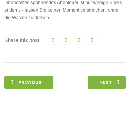
Ihr nächstes spannendes Abenteuer ist nur wenige Klicks
entfernt – lassen Sie keinen Moment verstreichen, ohne
die Walzen zu drehen.
Share this post
PREVIOUS
NEXT