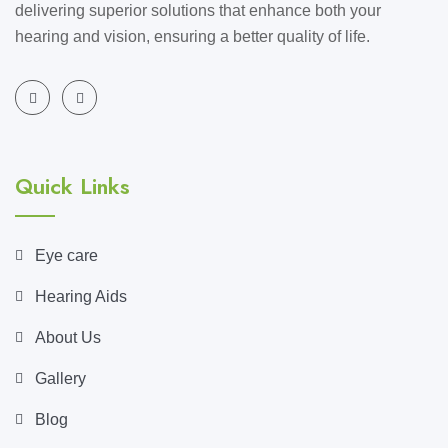
delivering superior solutions that enhance both your
hearing and vision, ensuring a better quality of life.
Quick Links
Eye care
Hearing Aids
About Us
Gallery
Blog