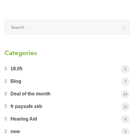
Search
for:
Categories
18.05
1
Blog
7
Deal of the month
14
fr paysafe zeb
11
Hearing Aid
4
new
5