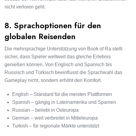
nicht verloren geht.
8. Sprachoptionen für den
globalen Reisenden
Die mehrsprachige Unterstützung von Book of Ra stellt
sicher, dass Spieler weltweit das gleiche Erlebnis
genießen können. Von Englisch und Spanisch bis
Russisch und Türkisch beeinflusst die Sprachwahl das
Gameplay nicht, sondern erhöht den Komfort.
English – Standard für die meisten Plattformen
Spanish – gängig in Lateinamerika und Spanien
Russian – beliebt in Osteuropa
German – weit verbreitet in Mitteleuropa
Turkish – für regionale Märkte unterstützt