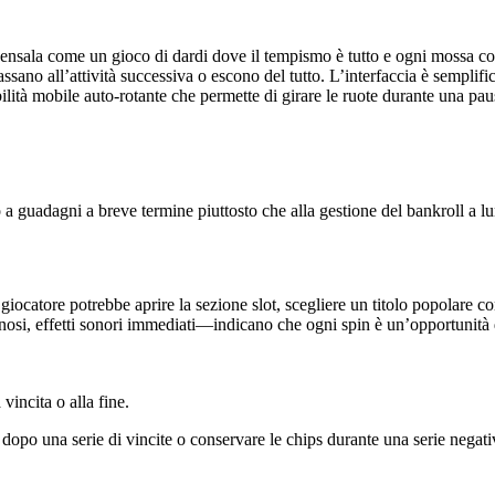
ala come un gioco di dardi dove il tempismo è tutto e ogni mossa cont
sano all’attività successiva o escono del tutto. L’interfaccia è semplifi
ilità mobile auto-rotante che permette di girare le ruote durante una pau
rno a guadagni a breve termine piuttosto che alla gestione del bankroll a l
giocatore potrebbe aprire la sezione slot, scegliere un titolo popolare
inosi, effetti sonori immediati—indicano che ogni spin è un’opportunità
vincita o alla fine.
ù dopo una serie di vincite o conservare le chips durante una serie negat