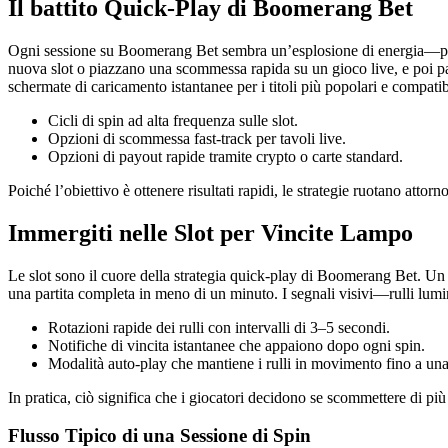
Il battito Quick‑Play di Boomerang Bet
Ogni sessione su Boomerang Bet sembra un’esplosione di energia—pens
nuova slot o piazzano una scommessa rapida su un gioco live, e poi pas
schermate di caricamento istantanee per i titoli più popolari e compatib
Cicli di spin ad alta frequenza sulle slot.
Opzioni di scommessa fast-track per tavoli live.
Opzioni di payout rapide tramite crypto o carte standard.
Poiché l’obiettivo è ottenere risultati rapidi, le strategie ruotano atto
Immergiti nelle Slot per Vincite Lampo
Le slot sono il cuore della strategia quick‑play di Boomerang Bet. Un 
una partita completa in meno di un minuto. I segnali visivi—rulli lum
Rotazioni rapide dei rulli con intervalli di 3–5 secondi.
Notifiche di vincita istantanee che appaiono dopo ogni spin.
Modalità auto‑play che mantiene i rulli in movimento fino a una 
In pratica, ciò significa che i giocatori decidono se scommettere di pi
Flusso Tipico di una Sessione di Spin