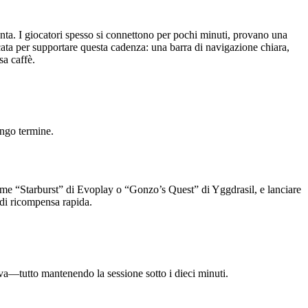
a. I giocatori spesso si connettono per pochi minuti, provano una
cata per supportare questa cadenza: una barra di navigazione chiara,
sa caffè.
ungo termine.
 come “Starburst” di Evoplay o “Gonzo’s Quest” di Yggdrasil, e lanciare
 di ricompensa rapida.
iva—tutto mantenendo la sessione sotto i dieci minuti.