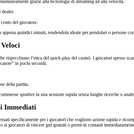
tantaneamente grazie alla tecnologia di streaming ad alta velocità.
 dealer.
 conto del giocatore.
n appena quindici minuti, rendendola ideale per pendolari o persone con
Veloci
ispecchiano l’etica del quick‑play del casinò. I giocatori spesso scans
atore” in pochi secondi.
e della partita.
scommesse sportive in una sessione rapida senza lunghe ricerche o analis
i Immediati
pensati specificamente per i giocatori che vogliono azione rapida e ri
 ai giocatori di vincere giri gratuiti o premi in contanti immediatame