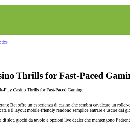
ino Thrills for Fast‑Paced Gami
‑Play Casino Thrills for Fast‑Paced Gaming
rang Bet offre un’esperienza di casinò che sembra cavalcare un roller‑c
ificata e il layout mobile-friendly rendono semplice entrare e uscire dal
i slot, giochi da tavolo e opzioni live dealer che mantengono l’adrenalin