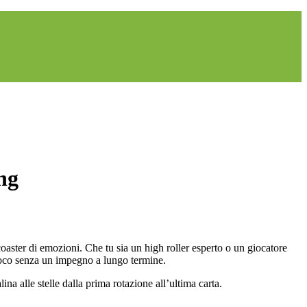
ng
oaster di emozioni. Che tu sia un high roller esperto o un giocatore
 gioco senza un impegno a lungo termine.
a alle stelle dalla prima rotazione all’ultima carta.