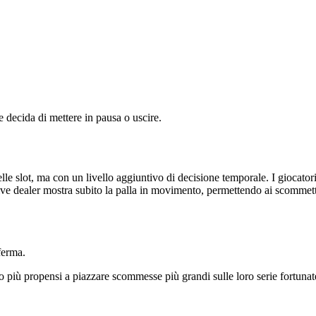
e decida di mettere in pausa o uscire.
delle slot, ma con un livello aggiuntivo di decisione temporale. I gioc
live dealer mostra subito la palla in movimento, permettendo ai scommett
ferma.
sono più propensi a piazzare scommesse più grandi sulle loro serie fortu