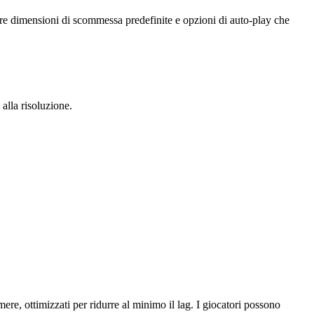
ffre dimensioni di scommessa predefinite e opzioni di auto‑play che
alla risoluzione.
ere, ottimizzati per ridurre al minimo il lag. I giocatori possono