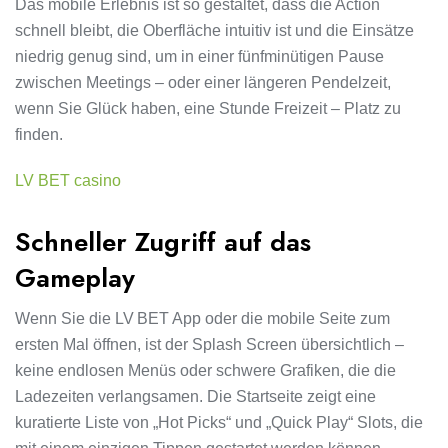
Das mobile Erlebnis ist so gestaltet, dass die Action
schnell bleibt, die Oberfläche intuitiv ist und die Einsätze
niedrig genug sind, um in einer fünfminütigen Pause
zwischen Meetings – oder einer längeren Pendelzeit,
wenn Sie Glück haben, eine Stunde Freizeit – Platz zu
finden.
LV BET casino
Schneller Zugriff auf das
Gameplay
Wenn Sie die LV BET App oder die mobile Seite zum
ersten Mal öffnen, ist der Splash Screen übersichtlich –
keine endlosen Menüs oder schwere Grafiken, die die
Ladezeiten verlangsamen. Die Startseite zeigt eine
kuratierte Liste von „Hot Picks“ und „Quick Play“ Slots, die