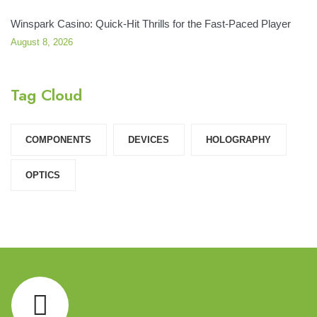
Winspark Casino: Quick‑Hit Thrills for the Fast‑Paced Player
August 8, 2026
Tag Cloud
COMPONENTS‎
DEVICES‎
HOLOGRAPHY‎
OPTICS‎