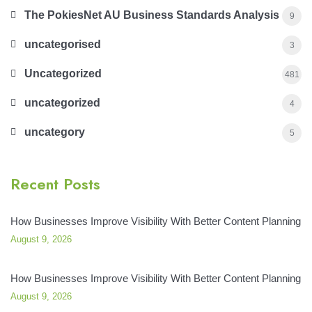
The PokiesNet AU Business Standards Analysis
9
uncategorised
3
Uncategorized
481
uncategorized
4
uncategory
5
Recent Posts
How Businesses Improve Visibility With Better Content Planning
August 9, 2026
How Businesses Improve Visibility With Better Content Planning
August 9, 2026