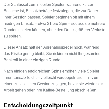
Der Schlüssel zum mobilen Spielen während kurzer
Besuche ist, Einsatzbeträge festzulegen, die zur Dauer
Ihrer Session passen. Spieler beginnen oft mit einem
niedrigen Einsatz – etwa $1 pro Spin – sodass sie mehrere
Runden spielen können, ohne den Druck größerer Verluste
zu spüren.
Dieser Ansatz hält den Adrenalinspiegel hoch, während
das Risiko gering bleibt; Sie riskieren nicht Ihr gesamtes
Bankroll in einer einzigen Runde.
Nach einigen erfolgreichen Spins erhöhen viele Spieler
ihren Einsatz leicht – vielleicht verdoppeln sie ihn –, um
einen zusätzlichen Gewinn zu jagen, bevor sie wieder zur
Arbeit gehen oder ihre Kaffee-Bestellung abschließen.
Entscheidungszeitpunkt