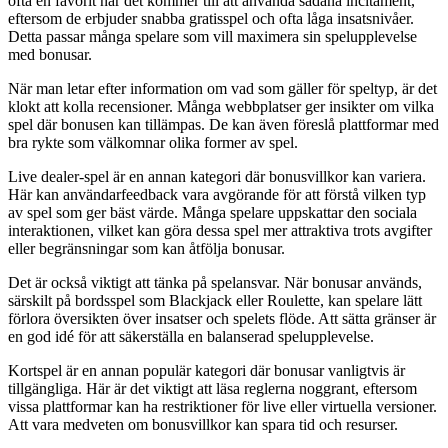
ofta en favorit när det kommer till att använda sådana incitament,
eftersom de erbjuder snabba gratisspel och ofta låga insatsnivåer.
Detta passar många spelare som vill maximera sin spelupplevelse
med bonusar.
När man letar efter information om vad som gäller för speltyp, är det
klokt att kolla recensioner. Många webbplatser ger insikter om vilka
spel där bonusen kan tillämpas. De kan även föreslå plattformar med
bra rykte som välkomnar olika former av spel.
Live dealer-spel är en annan kategori där bonusvillkor kan variera.
Här kan användarfeedback vara avgörande för att förstå vilken typ
av spel som ger bäst värde. Många spelare uppskattar den sociala
interaktionen, vilket kan göra dessa spel mer attraktiva trots avgifter
eller begränsningar som kan åtfölja bonusar.
Det är också viktigt att tänka på spelansvar. När bonusar används,
särskilt på bordsspel som Blackjack eller Roulette, kan spelare lätt
förlora översikten över insatser och spelets flöde. Att sätta gränser är
en god idé för att säkerställa en balanserad spelupplevelse.
Kortspel är en annan populär kategori där bonusar vanligtvis är
tillgängliga. Här är det viktigt att läsa reglerna noggrant, eftersom
vissa plattformar kan ha restriktioner för live eller virtuella versioner.
Att vara medveten om bonusvillkor kan spara tid och resurser.