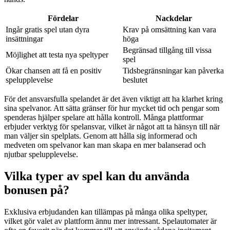
Fördelar
Nackdelar
Ingår gratis spel utan dyra
Krav på omsättning kan vara
insättningar
höga
Begränsad tillgång till vissa
Möjlighet att testa nya speltyper
spel
Ökar chansen att få en positiv
Tidsbegränsningar kan påverka
spelupplevelse
beslutet
För det ansvarsfulla spelandet är det även viktigt att ha klarhet kring
sina spelvanor. Att sätta gränser för hur mycket tid och pengar som
spenderas hjälper spelare att hålla kontroll. Många plattformar
erbjuder verktyg för spelansvar, vilket är något att ta hänsyn till när
man väljer sin spelplats. Genom att hålla sig informerad och
medveten om spelvanor kan man skapa en mer balanserad och
njutbar spelupplevelse.
Vilka typer av spel kan du använda
bonusen på?
Exklusiva erbjudanden kan tillämpas på många olika speltyper,
vilket gör valet av plattform ännu mer intressant. Spelautomater är