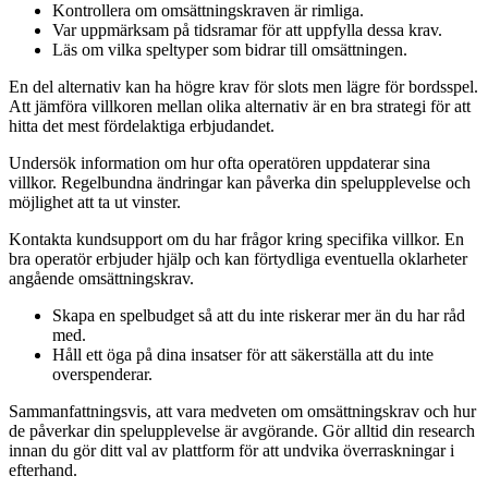
Kontrollera om omsättningskraven är rimliga.
Var uppmärksam på tidsramar för att uppfylla dessa krav.
Läs om vilka speltyper som bidrar till omsättningen.
En del alternativ kan ha högre krav för slots men lägre för bordsspel.
Att jämföra villkoren mellan olika alternativ är en bra strategi för att
hitta det mest fördelaktiga erbjudandet.
Undersök information om hur ofta operatören uppdaterar sina
villkor. Regelbundna ändringar kan påverka din spelupplevelse och
möjlighet att ta ut vinster.
Kontakta kundsupport om du har frågor kring specifika villkor. En
bra operatör erbjuder hjälp och kan förtydliga eventuella oklarheter
angående omsättningskrav.
Skapa en spelbudget så att du inte riskerar mer än du har råd
med.
Håll ett öga på dina insatser för att säkerställa att du inte
overspenderar.
Sammanfattningsvis, att vara medveten om omsättningskrav och hur
de påverkar din spelupplevelse är avgörande. Gör alltid din research
innan du gör ditt val av plattform för att undvika överraskningar i
efterhand.