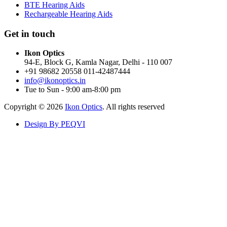
BTE Hearing Aids
Rechargeable Hearing Aids
Get in touch
Ikon Optics
94-E, Block G, Kamla Nagar, Delhi - 110 007
+91 98682 20558 011-42487444
info@ikonoptics.in
Tue to Sun - 9:00 am-8:00 pm
Copyright © 2026
Ikon Optics
. All rights reserved
Design By PEQVI