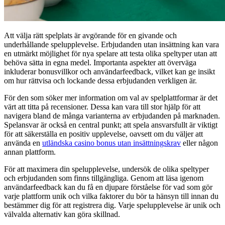
Att välja rätt spelplats är avgörande för en givande och
underhållande spelupplevelse. Erbjudanden utan insättning kan vara
en utmärkt möjlighet för nya spelare att testa olika speltyper utan att
behöva sätta in egna medel. Importanta aspekter att överväga
inkluderar bonusvillkor och användarfeedback, vilket kan ge insikt
om hur rättvisa och lockande dessa erbjudanden verkligen är.
För den som söker mer information om val av spelplattformar är det
värt att titta på recensioner. Dessa kan vara till stor hjälp för att
navigera bland de många varianterna av erbjudanden på marknaden.
Spelansvar är också en central punkt; att spela ansvarsfullt är viktigt
för att säkerställa en positiv upplevelse, oavsett om du väljer att
använda en
utländska casino bonus utan insättningskrav
eller någon
annan plattform.
För att maximera din spelupplevelse, undersök de olika speltyper
och erbjudanden som finns tillgängliga. Genom att läsa igenom
användarfeedback kan du få en djupare förståelse för vad som gör
varje plattform unik och vilka faktorer du bör ta hänsyn till innan du
bestämmer dig för att registrera dig. Varje spelupplevelse är unik och
välvalda alternativ kan göra skillnad.