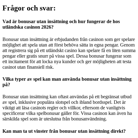
Frågor och svar:
Vad är bonusar utan insättning och hur fungerar de hos
utländska casinon 2026?
Bonusar utan insättning är erbjudanden från casinon som ger spelare
möjlighet att spela utan att först behöva sätta in egna pengar. Genom
att registrera sig på ett utländskt casino kan spelare få en liten summa
pengar eller gratis snurr på vissa spel. Dessa bonusar fungerar som
ett incitament för att locka nya kunder och ger möjligheten att testa
casinot utan finansiell risk.
Vilka typer av spel kan man använda bonusar utan insättning
på?
Bonusar utan insättning kan oftast användas på ett begränsat utbud
av spel, inklusive populära slotspel och ibland bordsspel. Det är
viktigt att läsa casinots regler och villkor, eftersom de vanligtvis
specificerar vilka spelbonusar gäller för. Vissa casinon kan även ha
särskilda spel som är uteslutna från bonusanvändning.
Kan man ta ut vinster från bonusar utan insättning direkt?